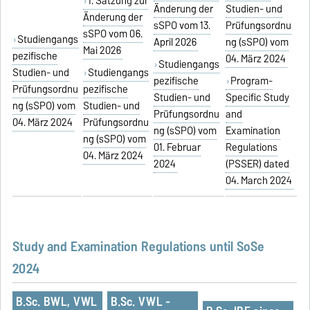
1. Satzung zur
Änderung der
Studien- und
Änderung der
sSPO vom 13.
Prüfungsordnu
sSPO vom 06.
Studiengangs
April 2026
ng (sSPO) vom
Mai 2026
pezifische
04. März 2024
Studiengangs
Studien- und
Studiengangs
pezifische
Program-
Prüfungsordnu
pezifische
Studien- und
Specific Study
ng (sSPO) vom
Studien- und
Prüfungsordnu
and
04. März 2024
Prüfungsordnu
ng (sSPO) vom
Examination
ng (sSPO) vom
01. Februar
Regulations
04. März 2024
2024
(PSSER) dated
04. March 2024
Study and Examination Regulations
until SoSe
2024
B.Sc. BWL, VWL
B.Sc. VWL -