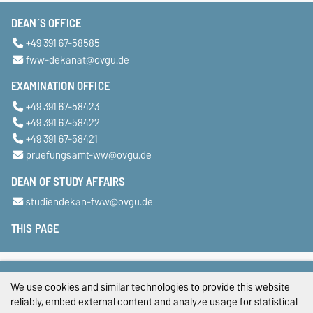
DEAN´S OFFICE
+49 391 67-58585
fww-dekanat@ovgu.de
EXAMINATION OFFICE
+49 391 67-58423
+49 391 67-58422
+49 391 67-58421
pruefungsamt-ww@ovgu.de
DEAN OF STUDY AFFAIRS
studiendekan-fww@ovgu.de
THIS PAGE
Legal Notes
We use cookies and similar technologies to provide this website
Privacy Policy
reliably, embed external content and analyze usage for statistical